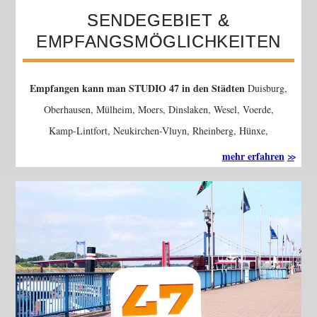
SENDEGEBIET &
EMPFANGSMÖGLICHKEITEN
Empfangen kann man STUDIO 47 in den Städten
Duisburg,
Oberhausen, Mülheim, Moers, Dinslaken, Wesel, Voerde,
Kamp-Lintfort, Neukirchen-Vluyn, Rheinberg, Hünxe,
Schermbeck, Hamminkeln, Rees, Alpen, Rheurdt und
mehr erfahren
Angermund – ganz einfach über einen Kabelanschluss von
Vodafone NRW.