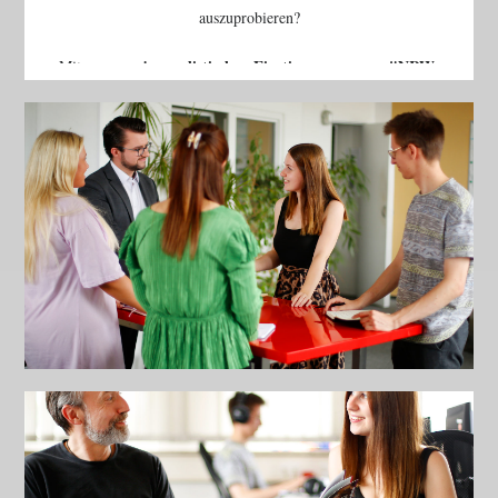
auszuprobieren?
journalistischen Einstiegsprogramm
NRW-
Mit unserem
Reporter
geben wir Euch einen ersten Einblick in die
verschiedenen Spielarten des Lokal- & Regionaljournalismus
und in die große Welt der Medien in Nordrhein-Westfalen.