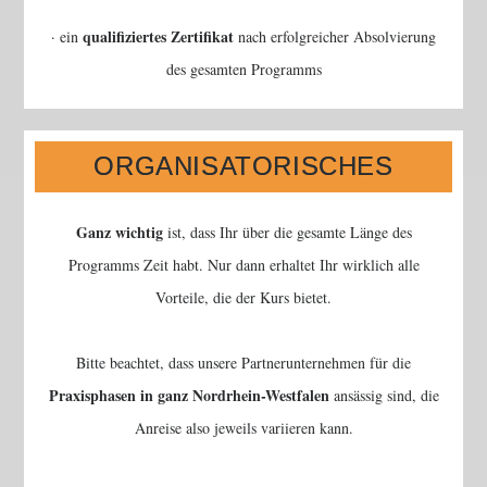
qualifiziertes Zertifikat
· ein
nach erfolgreicher Absolvierung
des gesamten Programms
ORGANISATORISCHES
Staatskanzlei NRW gefördert
Das Programm wird von der
&
komplett kostenlos!
ist daher für Euch
Ganz wichtig
ist, dass Ihr über die gesamte Länge des
Programms Zeit habt. Nur dann erhaltet Ihr wirklich alle
Vorteile, die der Kurs bietet.
Bitte beachtet, dass unsere Partnerunternehmen für die
Praxisphasen in ganz Nordrhein-Westfalen
ansässig sind, die
Anreise also jeweils variieren kann.