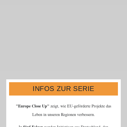
INFOS ZUR SERIE
Europe Close Up
zeigt, wie EU-geförderte Projekte das
Leben in unseren Regionen verbessern.
fünf Folgen
In
werden Initiativen aus Deutschland, den